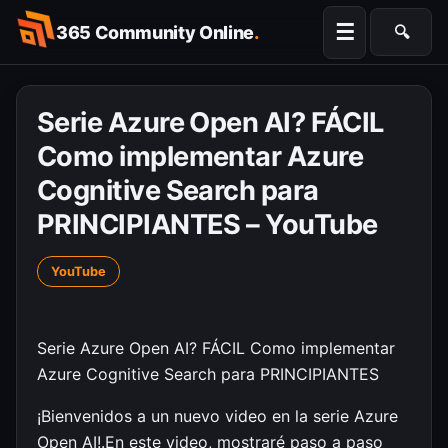
Skip
☰
365 Community Online
.
🔍
to
Searc
content
Serie Azure Open AI? FÁCIL
Como implementar Azure
Cognitive Search para
PRINCIPIANTES – YouTube
YouTube
Serie Azure Open AI? FÁCIL Como implementar
Azure Cognitive Search para PRINCIPIANTES
¡Bienvenidos a un nuevo video en la serie Azure
Open AI!.En este video, mostraré paso a paso