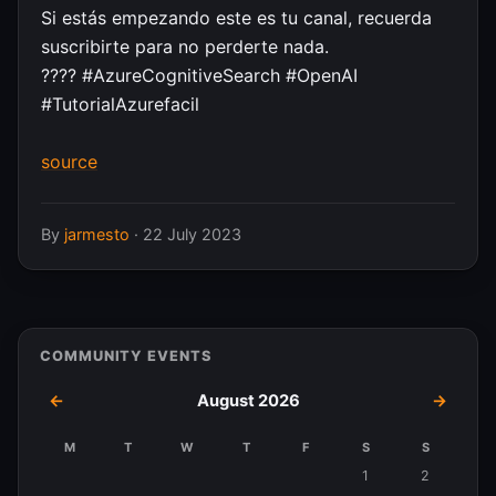
Si estás empezando este es tu canal, recuerda
suscribirte para no perderte nada.
?‍??? #AzureCognitiveSearch #OpenAI
#TutorialAzurefacil
source
By
jarmesto
·
22 July 2023
COMMUNITY EVENTS
←
August 2026
→
M
T
W
T
F
S
S
Events
1
2